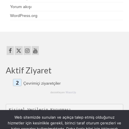
Yorum akışı
WordPress.org
Aktif Ziyaret
2
Çevrimiçi ziyaretçiler
destekleyen
WassUp
Kişisel Verilerin Korunması
Web sitemizde sunulan ve açıkça talep etmiş olduğunuz
hizmetler için kesinlikle gerekli, birinci taraf oturum çerezleri ve
kalıcı çerezler kullanılmaktadır. Daha fazla bilgi için tıklayarak