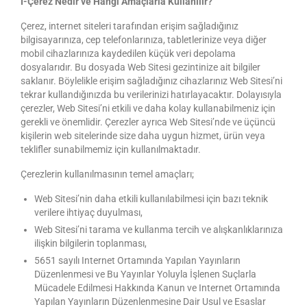
I-Çerez Nedir ve Hangi Amaçlarla Kullanılır?
Çerez, internet siteleri tarafından erişim sağladığınız
bilgisayarınıza, cep telefonlarınıza, tabletlerinize veya diğer
mobil cihazlarınıza kaydedilen küçük veri depolama
dosyalarıdır. Bu dosyada Web Sitesi gezintinize ait bilgiler
saklanır. Böylelikle erişim sağladığınız cihazlarınız Web Sitesi’ni
tekrar kullandığınızda bu verilerinizi hatırlayacaktır. Dolayısıyla
çerezler, Web Sitesi’ni etkili ve daha kolay kullanabilmeniz için
gerekli ve önemlidir. Çerezler ayrıca Web Sitesi’nde ve üçüncü
kişilerin web sitelerinde size daha uygun hizmet, ürün veya
teklifler sunabilmemiz için kullanılmaktadır.
Çerezlerin kullanılmasının temel amaçları;
Web Sitesi’nin daha etkili kullanılabilmesi için bazı teknik
verilere ihtiyaç duyulması,
Web Sitesi’ni tarama ve kullanma tercih ve alışkanlıklarınıza
ilişkin bilgilerin toplanması,
5651 sayılı Internet Ortamında Yapılan Yayınların
Düzenlenmesi ve Bu Yayınlar Yoluyla İşlenen Suçlarla
Mücadele Edilmesi Hakkında Kanun ve Internet Ortamında
Yapılan Yayınların Düzenlenmesine Dair Usul ve Esaslar