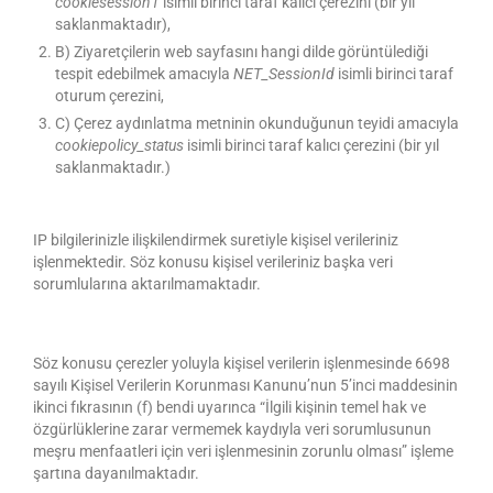
cookiesession1
isimli birinci taraf kalıcı çerezini (bir yıl
saklanmaktadır),
B) Ziyaretçilerin web sayfasını hangi dilde görüntülediği
tespit edebilmek amacıyla
NET_SessionId
isimli birinci taraf
oturum çerezini,
C) Çerez aydınlatma metninin okunduğunun teyidi amacıyla
cookiepolicy_status
isimli birinci taraf kalıcı çerezini (bir yıl
saklanmaktadır.)
IP bilgilerinizle ilişkilendirmek suretiyle kişisel verileriniz
işlenmektedir. Söz konusu kişisel verileriniz başka veri
sorumlularına aktarılmamaktadır.
Söz konusu çerezler yoluyla kişisel verilerin işlenmesinde 6698
sayılı Kişisel Verilerin Korunması Kanunu’nun 5’inci maddesinin
ikinci fıkrasının (f) bendi uyarınca “İlgili kişinin temel hak ve
özgürlüklerine zarar vermemek kaydıyla veri sorumlusunun
meşru menfaatleri için veri işlenmesinin zorunlu olması” işleme
şartına dayanılmaktadır.