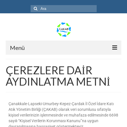
Menü
Anasayfa
ÇEREZLERE DAİR
ÇAKAB
AYDINLATMA METNİ
Faaliyetler
Galeri
Çanakkale-Lapseki-Umurbey-Kepez-Çardak İl Özel İdare Katı
S.S.S.
Atık Yönetim Birliği (ÇAKAB) olarak veri sorumlusu sıfatıyla
kişisel verilerinizin işlenmesinde ve muhafaza edilmesinde 6698
sayılı “Kişisel Verilerin Korunması Kanunu”na uygun
Duyuru
davranılmasına hassasiyet göstermekteyiz.