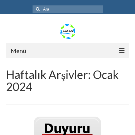
Şunu
ara:
Menü
Anasayfa
Haftalık Arşivler: Ocak
ÇAKAB
2024
Faaliyetler
Galeri
S.S.S.
Duyuru