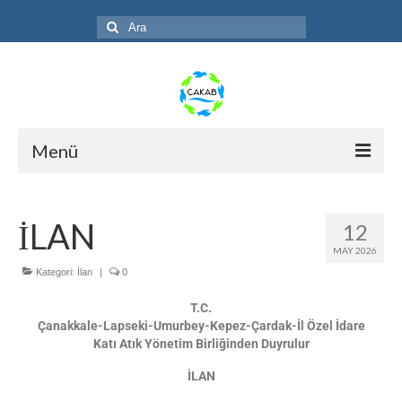
Menü
Anasayfa
İLAN
12
ÇAKAB
MAY 2026
Faaliyetler
Kategori:
İlan
|
0
T.C.
Galeri
Çanakkale-Lapseki-Umurbey-Kepez-Çardak-İl Özel İdare
Katı Atık Yönetim Birliğinden Duyrulur
S.S.S.
İLAN
Duyuru