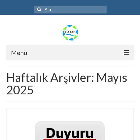
Şunu
ara:
Menü
Anasayfa
Haftalık Arşivler: Mayıs
ÇAKAB
2025
Faaliyetler
Galeri
S.S.S.
Duyuru