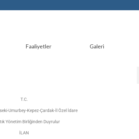
Faaliyetler
Galeri
T.C.
eki-Umurbey-Kepez-Çardak-İl Özel İdare
tık Yönetim Birliğinden Duyrulur
İLAN