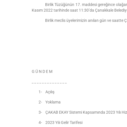
Birlik Tüzüğünün 17. maddesi gereğince olağan
Kasım 2022 tarihinde saat 11:30’da
Çanakkale Belediy
Birlik meclis üyelerimizin anılan gün ve saatte
Ç
G Ü N D E M
_ _ _ _ _ _ _ _ _ _ _ _ _ _
1-
Açılış
2-
Yoklama
3-
ÇAKAB EKAY Sistemi Kapsamında 2023 Yılı Hizm
4-
2023 Yılı Gelir Tarifesi