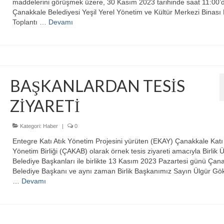
maddelerini görüşmek üzere, 30 Kasım 2023 tarihinde saat 11:00’
Çanakkale Belediyesi Yeşil Yerel Yönetim ve Kültür Merkezi Binası 
Toplantı …
Devamı
BAŞKANLARDAN TESİS
ZİYARETİ
Kategori:
Haber
|
0
Entegre Katı Atık Yönetim Projesini yürüten (EKAY) Çanakkale Katı 
Yönetim Birliği (ÇAKAB) olarak örnek tesis ziyareti amacıyla Birlik 
Belediye Başkanları ile birlikte 13 Kasım 2023 Pazartesi günü Çan
Belediye Başkanı ve aynı zaman Birlik Başkanımız Sayın Ülgür Gö
…
Devamı