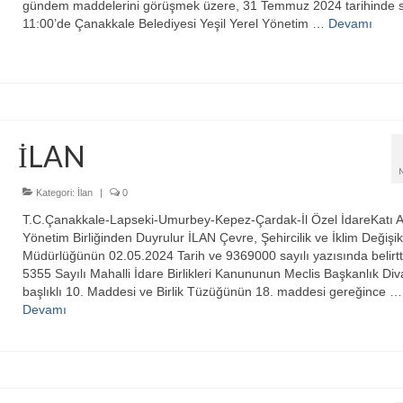
gündem maddelerini görüşmek üzere, 31 Temmuz 2024 tarihinde 
11:00’de Çanakkale Belediyesi Yeşil Yerel Yönetim …
Devamı
İLAN
Kategori:
İlan
|
0
T.C.Çanakkale-Lapseki-Umurbey-Kepez-Çardak-İl Özel İdareKatı A
Yönetim Birliğinden Duyrulur İLAN Çevre, Şehircilik ve İklim Değişikli
Müdürlüğünün 02.05.2024 Tarih ve 9369000 sayılı yazısında belirtt
5355 Sayılı Mahalli İdare Birlikleri Kanununun Meclis Başkanlık Div
başlıklı 10. Maddesi ve Birlik Tüzüğünün 18. maddesi gereğince …
Devamı