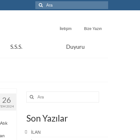
Şunu
ara:
İletişim
Bize Yazın
S.S.S.
Duyuru
Şunu
26
ara:
TEM 2024
Son Yazılar
Atık
İLAN
lan