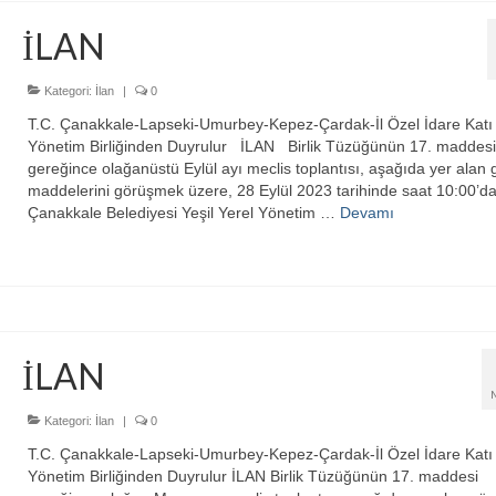
İLAN
Kategori:
İlan
|
0
T.C. Çanakkale-Lapseki-Umurbey-Kepez-Çardak-İl Özel İdare Katı 
Yönetim Birliğinden Duyrulur İLAN Birlik Tüzüğünün 17. maddesi
gereğince olağanüstü Eylül ayı meclis toplantısı, aşağıda yer ala
maddelerini görüşmek üzere, 28 Eylül 2023 tarihinde saat 10:00’d
Çanakkale Belediyesi Yeşil Yerel Yönetim …
Devamı
İLAN
Kategori:
İlan
|
0
T.C. Çanakkale-Lapseki-Umurbey-Kepez-Çardak-İl Özel İdare Katı 
Yönetim Birliğinden Duyrulur İLAN Birlik Tüzüğünün 17. maddesi