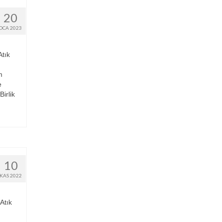
20
OCA 2023
tık
m
e
irlik
10
KAS 2022
Atık