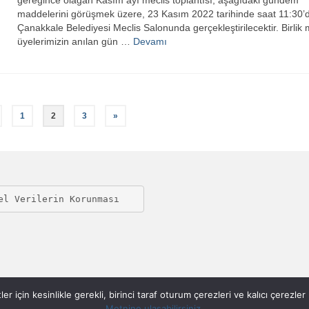
gereğince olağan Kasım ayı meclis toplantısı, aşağıdaki gündem
maddelerini görüşmek üzere, 23 Kasım 2022 tarihinde saat 11:30’
Çanakkale Belediyesi Meclis Salonunda gerçekleştirilecektir. Birlik 
üyelerimizin anılan gün …
Devamı
1
2
3
»
el Verilerin Korunması
çin kesinlikle gerekli, birinci taraf oturum çerezleri ve kalıcı çerezler ku
Metnine ulaşabilirsiniz.