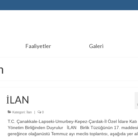
Faaliyetler
Galeri
n
İLAN
Kategori:
İlan
|
0
T.C. Çanakkale-Lapseki-Umurbey-Kepez-Çardak-İl Özel İdare Katı 
Yönetim Birliğinden Duyrulur İLAN Birlik Tüzüğünün 17. maddesi
gereğince olağanüstü Temmuz ayı meclis toplantısı, aşağıda yer a