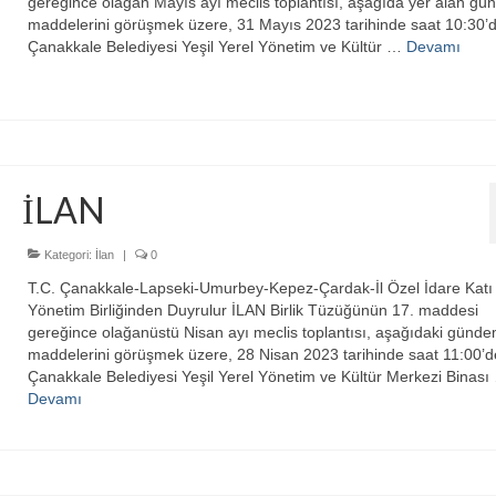
gereğince olağan Mayıs ayı meclis toplantısı, aşağıda yer alan g
maddelerini görüşmek üzere, 31 Mayıs 2023 tarihinde saat 10:30’
Çanakkale Belediyesi Yeşil Yerel Yönetim ve Kültür …
Devamı
İLAN
Kategori:
İlan
|
0
T.C. Çanakkale-Lapseki-Umurbey-Kepez-Çardak-İl Özel İdare Katı 
Yönetim Birliğinden Duyrulur İLAN Birlik Tüzüğünün 17. maddesi
gereğince olağanüstü Nisan ayı meclis toplantısı, aşağıdaki günd
maddelerini görüşmek üzere, 28 Nisan 2023 tarihinde saat 11:00’d
Çanakkale Belediyesi Yeşil Yerel Yönetim ve Kültür Merkezi Binası
Devamı