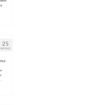
ündem
da
25
NIS 2023
Atık
em
e
 …