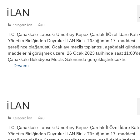
İLAN
Kategori:
İlan
|
0
T.C. Çanakkale-Lapseki-Umurbey-Kepez-Çardak-İlÖzel İdare Katı A
Yönetim Birliğinden Duyrulur İLAN Birlik Tüzüğünün 17. maddesi
gereğince olağanüstü Ocak ayı meclis toplantısı, aşağıdaki günde
maddelerini görüşmek üzere, 26 Ocak 2023 tarihinde saat 11:00’d
Çanakkale Belediyesi Meclis Salonunda gerçekleştirilecektir. B
…
Devamı
İLAN
Kategori:
İlan
|
0
T.C. Çanakkale-Lapseki-Umurbey-Kepez-Çardak-İl Özel İdare Katı 
Yönetim Birliğinden Duyrulur İLAN Birlik Tüzüğünün 17. maddesi