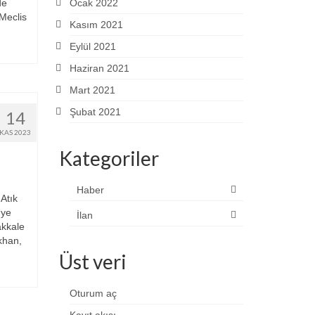
de
Ocak 2022
Meclis
Kasım 2021
Eylül 2021
Haziran 2021
Mart 2021
Şubat 2021
14
KAS 2023
Kategoriler
Haber
Atık
Üye
İlan
akkale
khan,
Üst veri
Oturum aç