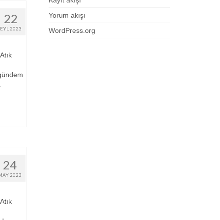
Kayıt akışı
22
Yorum akışı
EYL 2023
WordPress.org
Atık
n gündem
a
24
MAY 2023
Atık